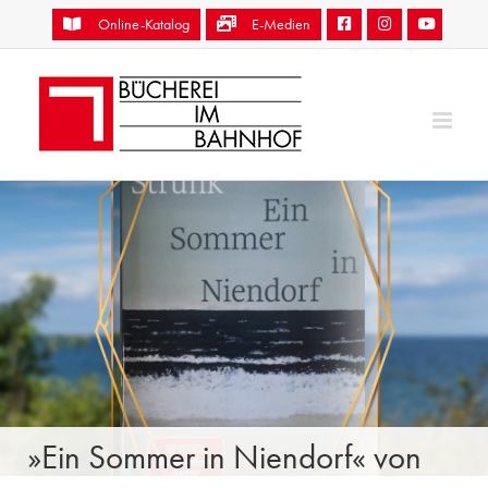
Zum
Online-Katalog
E-Medien
Inhalt
springen
»Ein Sommer in Niendorf« von